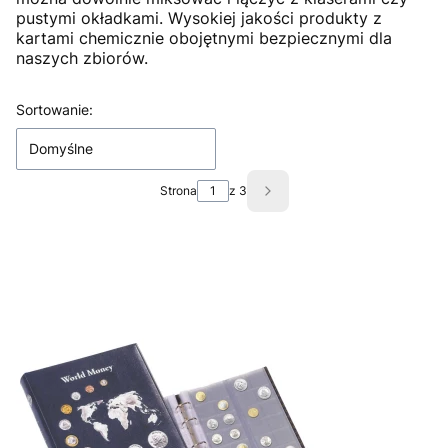
pustymi okładkami. Wysokiej jakości produkty z
kartami chemicznie obojętnymi bezpiecznymi dla
naszych zbiorów.
Lista produktów
Sortowanie:
Domyślne
Strona
z 3
Następne produkty