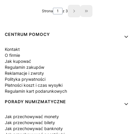
Strona
z 3
Przejdź do ostatniej st
Linki w stopce
CENTRUM POMOCY
Kontakt
O firmie
Jak kupować
Regulamin zakupów
Reklamacje i zwroty
Polityka prywatności
Płatności koszt i czas wysyłki
Regulamin kart podarunkowych
PORADY NUMIZMATYCZNE
Jak przechowywać monety
Jak przechowywać bilety
Jak przechowywać banknoty