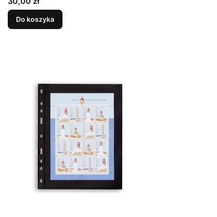
Cena
30,00 zł
Do koszyka