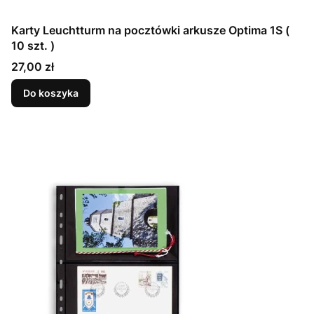
Karty Leuchtturm na pocztówki arkusze Optima 1S (
10 szt. )
Cena
27,00 zł
Do koszyka