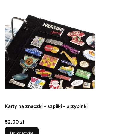
Karty na znaczki - szpilki - przypinki
Cena
52,00 zł
Do koszyka