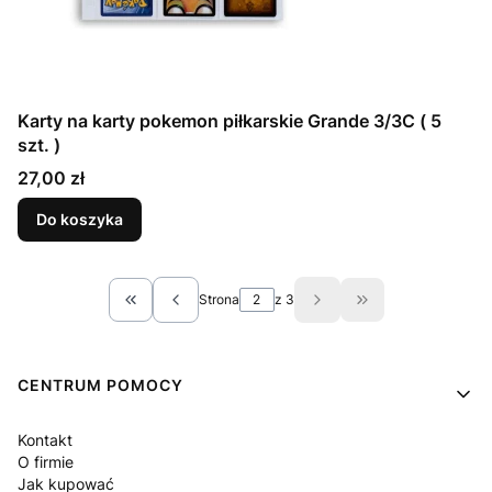
Karty na karty pokemon piłkarskie Grande 3/3C ( 5
szt. )
Cena
27,00 zł
Do koszyka
Strona
z 3
Wróć do pierwszej strony z produktami
Przejdź do ostatn
Linki w stopce
CENTRUM POMOCY
Kontakt
O firmie
Jak kupować