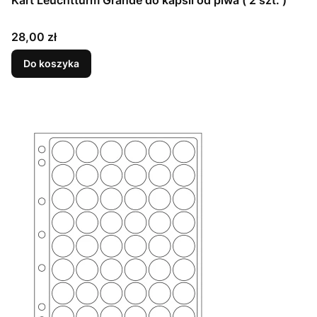
Kart Leuchtturm Grande do kapsli od piwa ( 2 szt. )
Cena
28,00 zł
Do koszyka