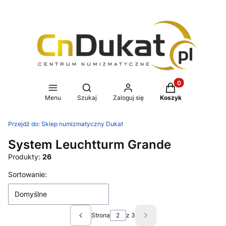
Produkty w koszy
Otwórz wyszukiwarkę
Menu
Szukaj
Zaloguj się
Koszyk
Przejdź do:
Sklep numizmatyczny Dukat
System Leuchtturm Grande
Produkty:
26
Lista produktów
Sortowanie:
Domyślne
Strona
z 3
Poprzednie produkty
Następne produkty