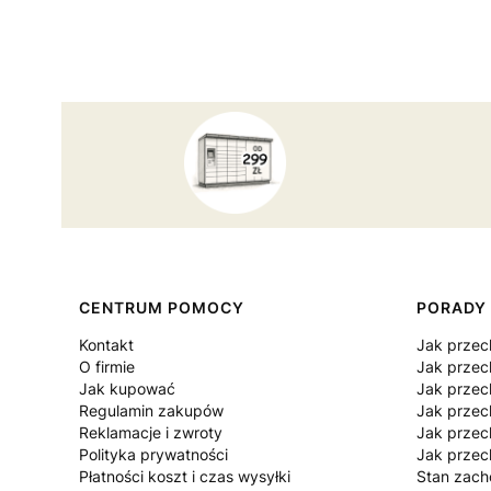
Linki w stopce
CENTRUM POMOCY
PORADY
Kontakt
Jak prze
O firmie
Jak przec
Jak kupować
Jak prze
Regulamin zakupów
Jak prze
Reklamacje i zwroty
Jak prze
Polityka prywatności
Jak prze
Płatności koszt i czas wysyłki
Stan zac