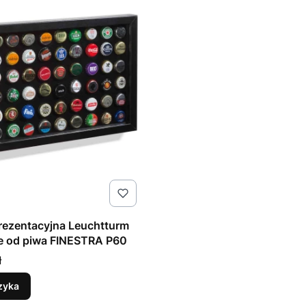
rezentacyjna Leuchtturm
e od piwa FINESTRA P60
ł
zyka