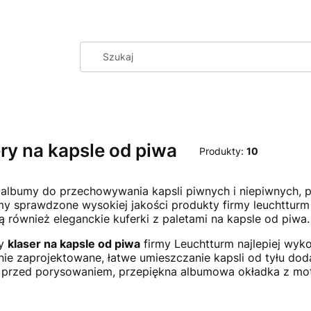
ry na kapsle od piwa
Produkty:
10
i albumy do przechowywania kapsli piwnych i niepiwnych, 
y sprawdzone wysokiej jakości produkty firmy leuchtturm
są również eleganckie kuferki z paletami na kapsle od piwa.
my
klaser na kapsle od piwa
firmy Leuchtturm najlepiej wyk
nie zaprojektowane, łatwe umieszczanie kapsli od tyłu dod
 przed porysowaniem, przepiękna albumowa okładka z mot