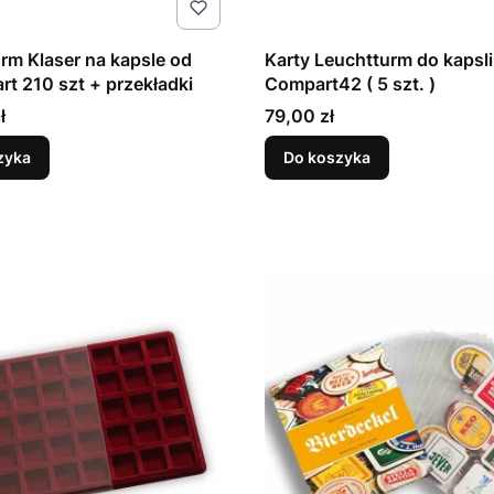
rm Klaser na kapsle od
Karty Leuchtturm do kapsli
art 210 szt + przekładki
Compart42 ( 5 szt. )
Cena
ł
79,00 zł
zyka
Do koszyka