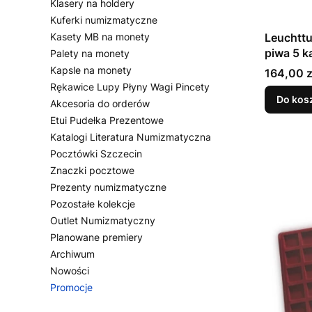
Klasery na holdery
Kuferki numizmatyczne
Kasety MB na monety
Leuchttu
piwa 5 k
Palety na monety
Kapsle na monety
Cena
164,00 z
Rękawice Lupy Płyny Wagi Pincety
Do kos
Akcesoria do orderów
Etui Pudełka Prezentowe
Katalogi Literatura Numizmatyczna
Pocztówki Szczecin
Znaczki pocztowe
Prezenty numizmatyczne
Pozostałe kolekcje
Outlet Numizmatyczny
Planowane premiery
Archiwum
Nowości
Promocje
Koniec menu