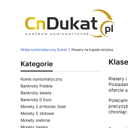
Sklep numizmatyczny Dukat
Klasery na kapsle od piwa
Klase
Kategorie
Klasery 
Komis numizmatyczny
Posiadam
Banknoty Polskie
ofercie 
Banknoty świata
Banknoty 0 Euro
Poleca
precyzyj
Monety 2 zł Nordic Gold
chroniąc
Monety 5 złotowe
Monety srebrne
Monety świata