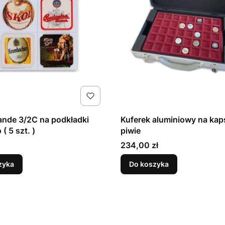
ande 3/2C na podkładki
Kuferek aluminiowy na kap
( 5 szt. )
piwie
Cena
234,00 zł
zyka
Do koszyka