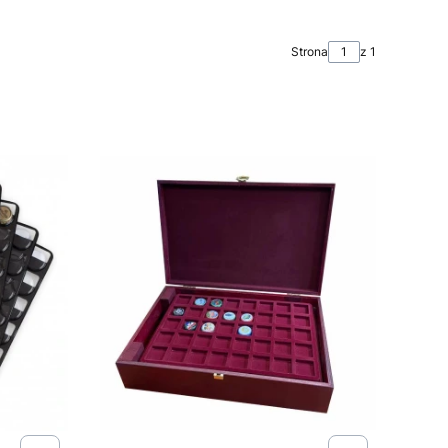
Strona
z 1