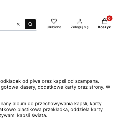
Produkty w kos
Wyczyść
Szukaj
Ulubione
Zaloguj się
Koszyk
podkładek od piwa oraz kapsli od szampana.
 gotowe klasery, dodatkowe karty oraz strony. W
onany album do przechowywania kapsli, karty
atkowo plastikowa przekładka, oddziela karty
ywami kapsli świata.