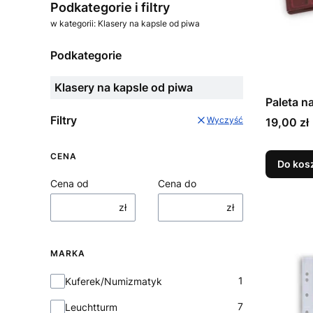
Podkategorie i filtry
w kategorii: Klasery na kapsle od piwa
Podkategorie
Klasery na kapsle od piwa
Paleta n
Filtry
Cena
Wyczyść
19,00 zł
CENA
Do kos
Cena od
Cena do
zł
zł
MARKA
Marka
1
Kuferek/Numizmatyk
7
Leuchtturm