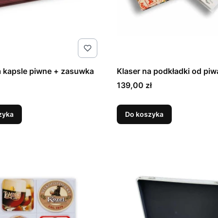
a kapsle piwne + zasuwka
Klaser na podkładki od piw
Cena
139,00 zł
zyka
Do koszyka