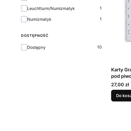
1
Leuchtturm/Numizmatyk
1
Numizmatyk
DOSTĘPNOŚĆ
Dostępność
10
Dostępny
Karty Gr
pod piwo 
Cena
27,00 zł
Do kos