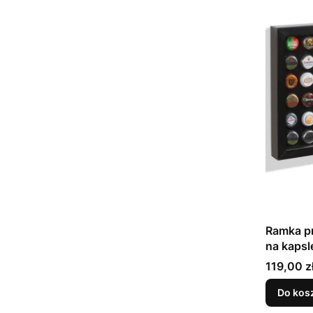
Ramka p
na kapsl
Cena
119,00 z
Do kos