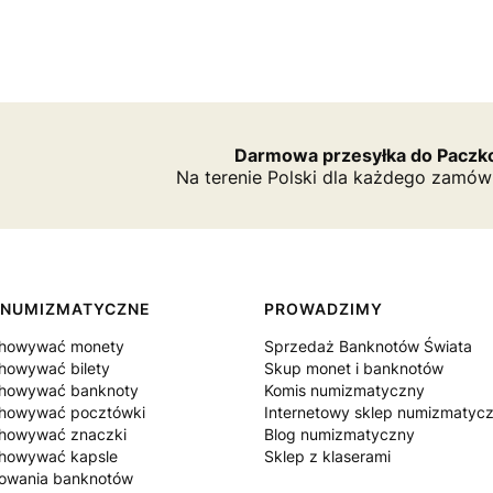
Darmowa przesyłka do Paczko
Na terenie Polski dla każdego zamów
 NUMIZMATYCZNE
PROWADZIMY
chowywać monety
Sprzedaż Banknotów Świata
howywać bilety
Skup monet i banknotów
chowywać banknoty
Komis numizmatyczny
chowywać pocztówki
Internetowy sklep numizmatyc
chowywać znaczki
Blog numizmatyczny
chowywać kapsle
Sklep z klaserami
howania banknotów